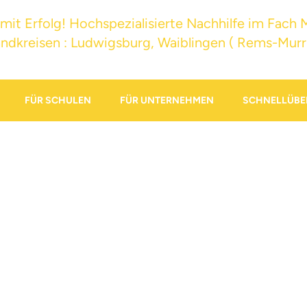
ler zu Hause. Für Schüler aus Stuttgart
s – Nachhilfe mit Erfolg!
FÜR SCHULEN
FÜR UNTERNEHMEN
SCHNELLÜBE