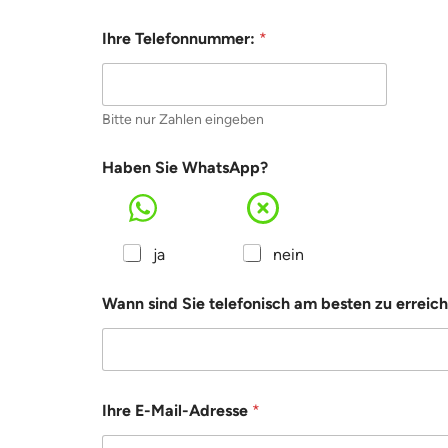
Ihre Telefonnummer:
*
Bitte nur Zahlen eingeben
B
Haben Sie WhatsApp?
e
m
e
r
k
ja
nein
u
n
Wann sind Sie telefonisch am besten zu erreic
g
e
n
W
o
h
Ihre E-Mail-Adresse
*
n
o