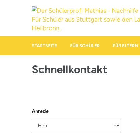
Hochspezialisierte Nachhilfe im Fach Mathematik. Beim Schü
Der Schülerprofi Mathia
STARTSEITE
FÜR SCHÜLER
FÜR ELTERN
Schnellkontakt
Anrede